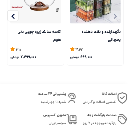
نگهدارنده و نظم دهنده
کاسه سالاد زیره چوبی دنی
ک
یخچالی
هوم
4.11
3.42
699,000
تومان
2,699,000
تومان
اصالت کالا
پشتیبانی 24 ساعته
تضمین اصالت و گارانتی
شنبه تا چهارشنبه
ضمانت بازگشت وجه
تحویل اکسپرس
بازگرداندن وجه در ۷ روز
سراسر ایران