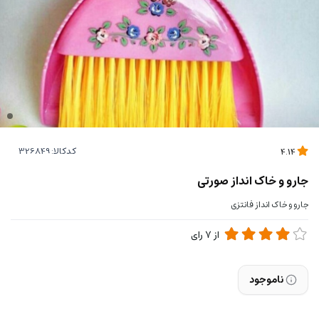
کدکالا:
4.14
جارو و خاک انداز صورتی
جارو و خاک انداز فانتزی
از
7
رای
ناموجود