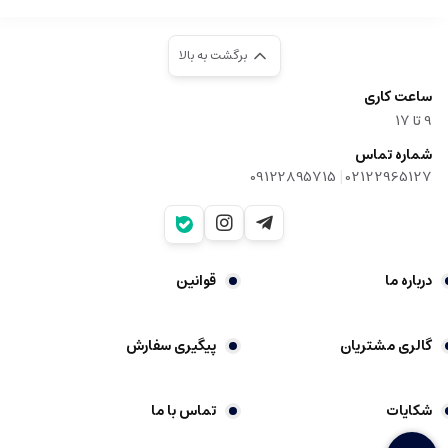
برگشت به بالا
ساعت کاری
9‌ تا ۱۷
شماره تماس
|
09122895715
02122965127
درباره ما
قوانین
گالری مشتریان
پیگیری سفارش
شکایات
تماس با ما