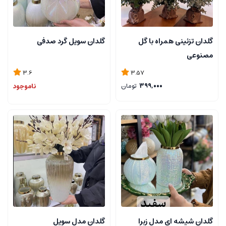
گلدان تزئینی همراه با گل
گلدان سویل گرد صدفی
مصنوعی
3.6
3.57
399,000
تومان
ناموجود
گلدان شیشه ای مدل زبرا
گلدان مدل سویل