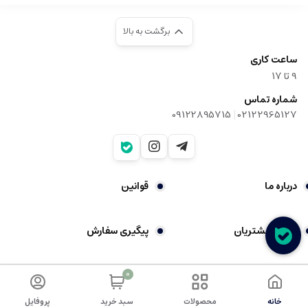
برگشت به بالا
ساعت کاری
9‌ تا ۱۷
شماره تماس
|
09122895715
02122965127
درباره ما
قوانین
گالری مشتریان
پیگیری سفارش
0
شکایات
تماس با ما
خانه
محصولات
سبد خرید
پروفایل