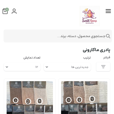
0
جستجوی محصول، دسته، برند...
فرش و پادری
پادری
پادری ماکارونی
پادری ماکارونی
فیلتر
ترتیب
تعداد نمایش