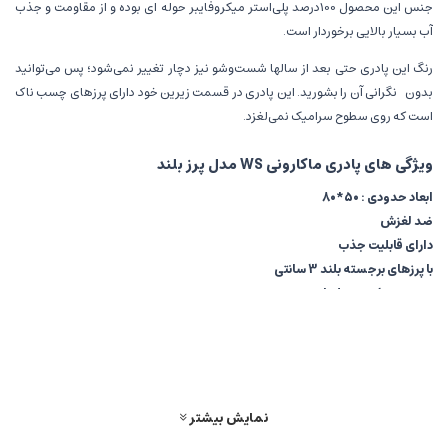
جنس این محصول 100درصد پلی‌استر میکروفایبر حوله ای بوده و از مقاومت و جذب
آب بسیار بالایی برخوردار است.
رنگ این پادری حتی بعد از سالها شست‌وشو نیز دچار تغییر نمی‌شود؛ پس می‌توانید
بدون نگرانی آن را بشورید. این پادری در قسمت زیرین خود دارای پرزهای چسب ناک
است که روی سطوح سرامیک نمی‌لغزد.
ویژگی های پادری ماکارونی WS مدل پرز بلند
ابعاد حدودی : 50*80
ضد لغزش
دارای قابلیت جذب
با پرزهای برجسته بلند 3 سانتی
جنس 100 درصد پلی‌استر
میکروفایبر حوله ای بوده
مقاومت و جذب آب بسیار بالا
نمایش بیشتر