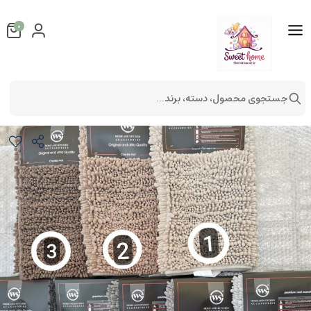
0
جستجوی محصول، دسته، برند...
پادری ماکارونی WS مدل پرز بلند
فرش و پادری