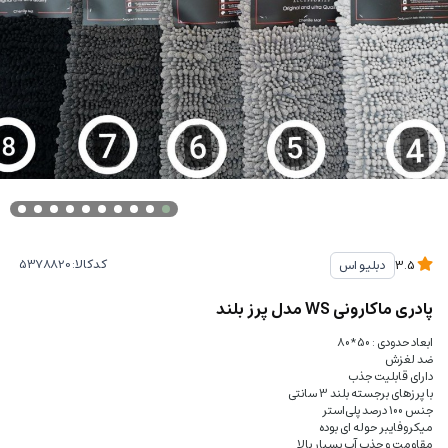
کدکالا:
دبلیو اس
3.5
پادری ماکارونی WS مدل پرز بلند
ابعاد حدودی : 50*80
ضد لغزش
دارای قابلیت جذب
با پرزهای برجسته بلند 3 سانتی
جنس 100 درصد پلی‌استر
میکروفایبر حوله ای بوده
مقاومت و جذب آب بسیار بالا