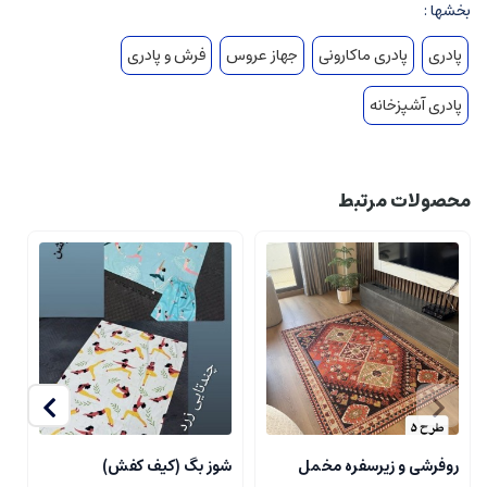
بخشها :
پادری
پادری ماکارونی
جهاز عروس
فرش و پادری
پادری آشپزخانه
محصولات مرتبط
روفرشی و زیرسفره مخمل
شوز بگ (کیف کفش)
ز