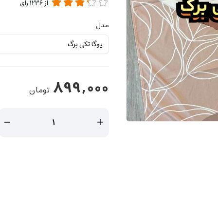
از
1236
رای
مدل
899,000
تومان