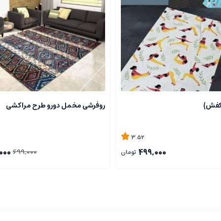
کفش)
روفرشی مخمل دورو طرح مراکشی
3.52
000
499,000
699,000
تومان