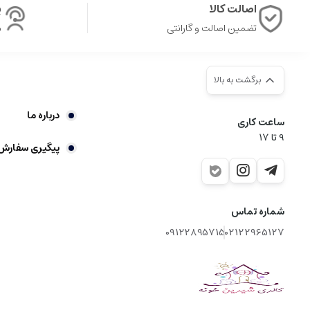
اصالت کالا
پ
تضمین اصالت و گارانتی
ش
برگشت به بالا
درباره ما
ساعت کاری
9‌ تا ۱۷
پیگیری سفارش
شماره تماس
09122895715
02122965127