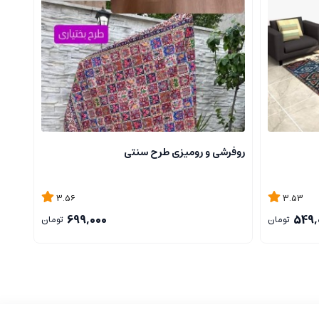
روفرشی و رومیزی طرح سنتی
3.56
3.53
699,000
549,
تومان
تومان