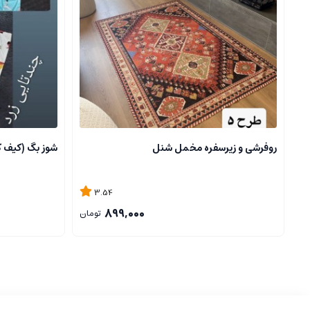
روفرشی و زیرسفره مخمل شنل
شوز بگ (کیف 
3.54
899,000
تومان