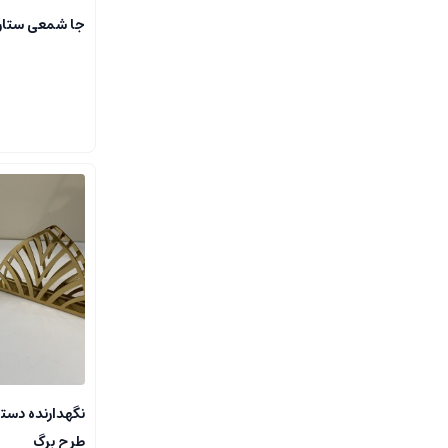
جا شمعی ستاره
نگهدارنده دس
طرح برگ