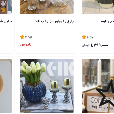
دنی هوم
پارچ و لیوان سولو لب طلا
بطری شی
3.74
3.62
1,799,000
ناموجود
تومان