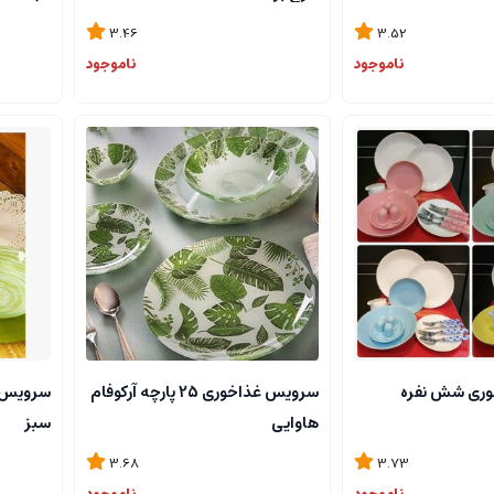
3.46
3.52
ناموجود
ناموجود
وری شش نفره
سرویس غذاخوری 25 پارچه آرکوفام
هاوایی
سبز
3.68
3.73