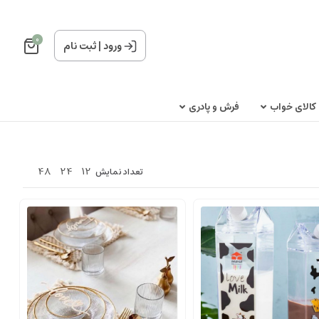
0
ورود
|
ثبت نام
کالای خواب
فرش و پادری
48
24
12
تعداد نمایش