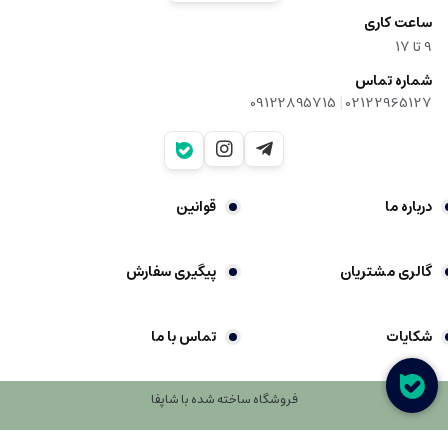
ساعت کاری
9‌ تا ۱۷
شماره تماس
|
09122895715
02122965127
درباره ما
قوانین
گالری مشتریان
پیگیری سفارش
شکایات
تماس با ما
فروشگاه ساخته شده با شاپفا