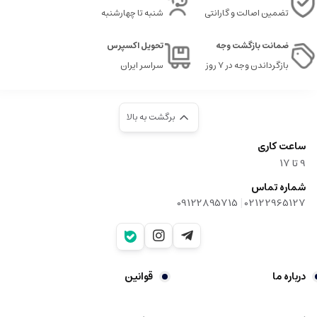
تضمین اصالت و گارانتی
شنبه تا چهارشنبه
ضمانت بازگشت وجه
تحویل اکسپرس
بازگرداندن وجه در ۷ روز
سراسر ایران
برگشت به بالا
ساعت کاری
9‌ تا ۱۷
شماره تماس
|
09122895715
02122965127
درباره ما
قوانین