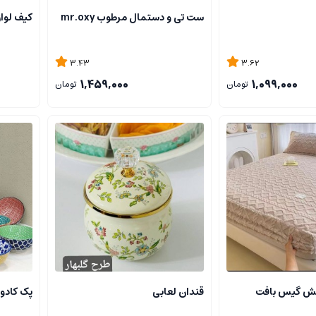
ست تی و دستمال مرطوب mr.oxy
کیف لواز
3.43
3.62
1,459,000
1,099,000
تومان
تومان
کش گیس بافت
قندان لعابی
پک کادوی