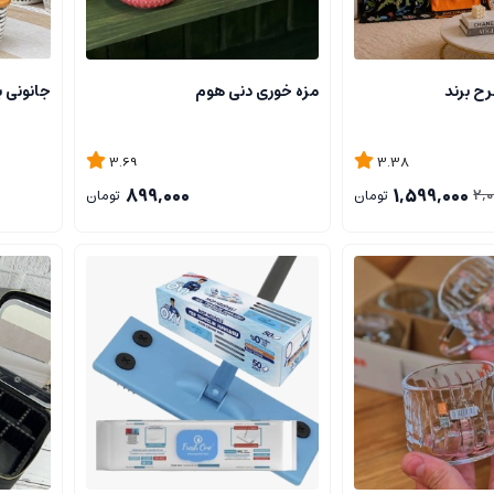
ح برند
مزه خوری دنی هوم
جانونی ب
3.69
3.38
899,000
1,599,000
2,
تومان
تومان