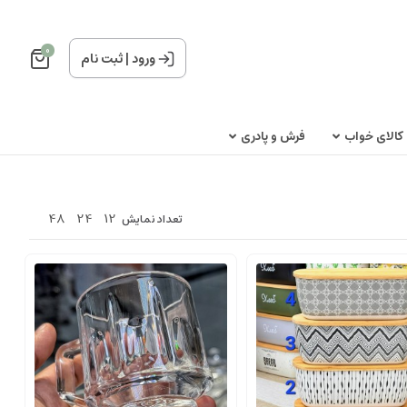
0
ورود
|
ثبت نام
کالای خواب
فرش و پادری
48
24
12
تعداد نمایش