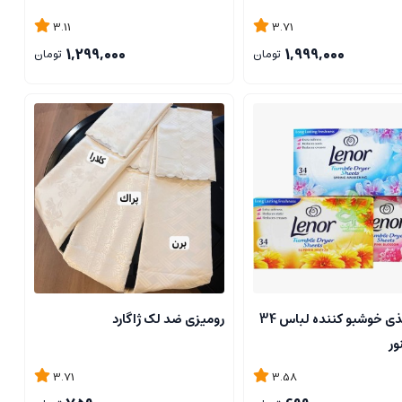
3.11
3.71
1,299,000
1,999,000
تومان
تومان
ورق کاغذی خوشبو کننده لباس 34
رومیزی ضد لک ژاگارد
ور
3.71
3.58