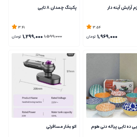
م آرایش آینه دار
پکینگ چمدان ۸ تایی
3.41
3.54
1,299,000
1,969,000
1,599,000
تومان
تومان
ی ده تایی پیاله دنی هوم
اتو بخار مسافرتی