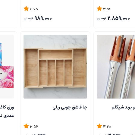
3.75
3.56
989,000
2,859,000
تومان
تومان
 برند شیگلم
جا قاشق چوبی ریلی
عددی لن
3.56
3.48