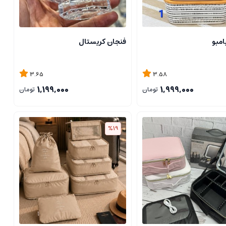
امبو
فنجان کریستال
3.65
3.58
1,199,000
1,999,000
تومان
تومان
%19