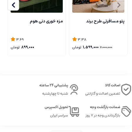
پتو مسافرتی طرح برند
مزه خوری دنی هوم
ج
3.69
3.38
1,599,000
تومان
899,000
تومان
2,000,000
اصالت کالا
پشتیبانی 24 ساعته
تضمین اصالت و گارانتی
شنبه تا چهارشنبه
ضمانت بازگشت وجه
تحویل اکسپرس
بازگرداندن وجه در ۷ روز
سراسر ایران