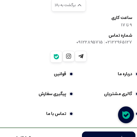
برگشت به بالا
ساعت کاری
9‌ تا ۱۷
شماره تماس
|
09122895715
02122965127
درباره ما
قوانین
گالری مشتریان
پیگیری سفارش
شکایات
تماس با ما
فروشگاه ساخته شده با شاپفا