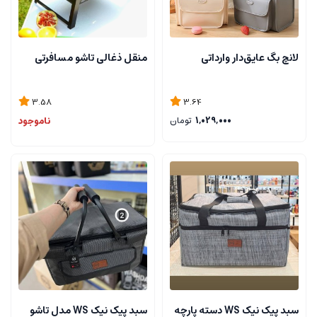
لانچ بگ عایق‌دار وارداتی
منقل ذغالی تاشو مسافرتی
3.58
3.64
1,029,000
تومان
ناموجود
سبد پیک نیک WS دسته پارچه
سبد پیک نیک WS مدل تاشو