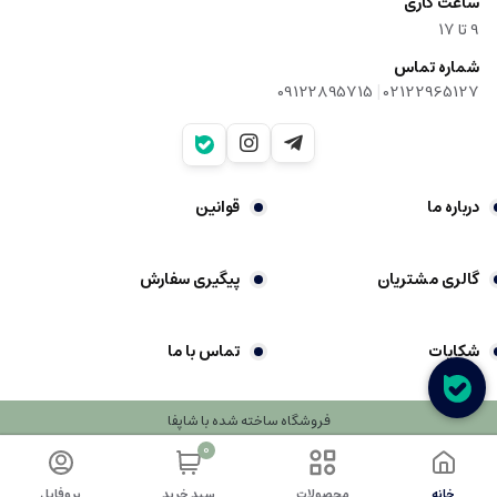
ساعت کاری
9‌ تا ۱۷
شماره تماس
|
09122895715
02122965127
درباره ما
قوانین
گالری مشتریان
پیگیری سفارش
شکایات
تماس با ما
فروشگاه ساخته شده با شاپفا
0
خانه
محصولات
سبد خرید
پروفایل