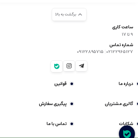
برگشت به بالا
ساعت کاری
9‌ تا ۱۷
شماره تماس
|
09122895715
02122965127
درباره ما
قوانین
گالری مشتریان
پیگیری سفارش
شکایات
تماس با ما