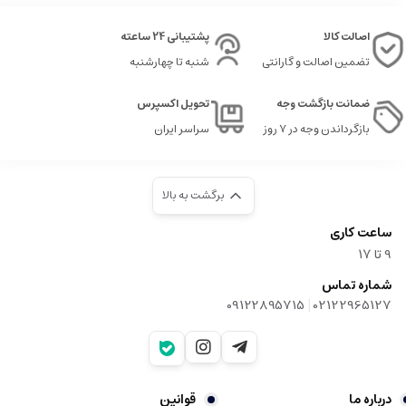
اصالت کالا
پشتیبانی 24 ساعته
تضمین اصالت و گارانتی
شنبه تا چهارشنبه
ضمانت بازگشت وجه
تحویل اکسپرس
بازگرداندن وجه در ۷ روز
سراسر ایران
برگشت به بالا
ساعت کاری
9‌ تا ۱۷
شماره تماس
|
09122895715
02122965127
درباره ما
قوانین