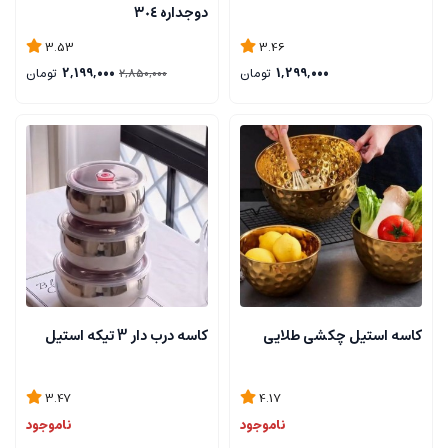
دوجداره ٣٠٤
3.53
3.46
1,299,000
تومان
2,199,000
تومان
2,850,000
کاسه استیل چکشی طلایی
کاسه درب دار 3 تیکه استیل
3.47
4.17
ناموجود
ناموجود