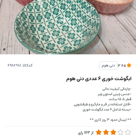
کدکالا:
دنی هوم
3.45
ابگوشت خوری 6 عددی دنی هوم
-وارداتی کیفیت عالی
-جنس چینی استون ویر
قطر 15.5 سانت
-قابل استفاده در فر و مایکرو و ظرفشویی
-بسته شامل ۶ عدد ابگوشت خوری
** ارسال حدود 3 روز کاری **
از
143
رای