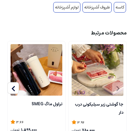
کاسه
ظروف آشپزخانه
لوازم آشپزخانه
محصولات مرتبط
تراول ماگ SMEG
جا گوشتی زیر سیلیکونی درب
ن
دار
ی
3.66
3.94
1,599,000
تومان
780,000
تومان