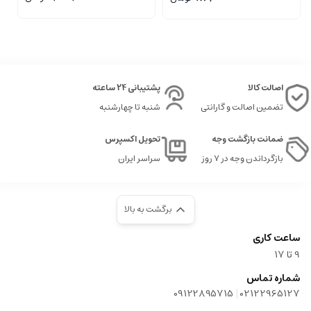
اصالت کالا
پشتیبانی 24 ساعته
تضمین اصالت و گارانتی
شنبه تا چهارشنبه
ضمانت بازگشت وجه
تحویل اکسپرس
بازگرداندن وجه در ۷ روز
سراسر ایران
برگشت به بالا
ساعت کاری
9‌ تا ۱۷
شماره تماس
|
09122895715
02122965127