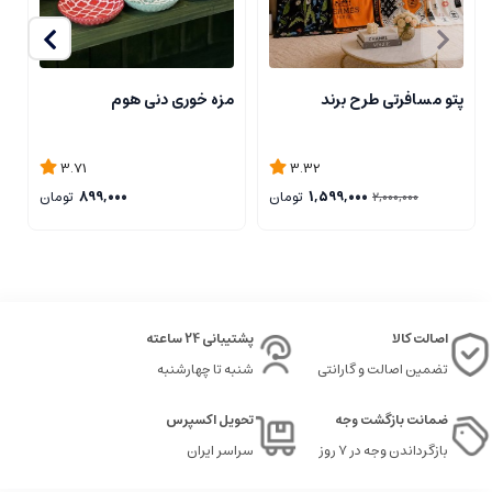
پتو مسافرتی طرح برند
مزه خوری دنی هوم
ج
3.71
3.32
1,599,000
تومان
899,000
تومان
2,000,000
اصالت کالا
پشتیبانی 24 ساعته
تضمین اصالت و گارانتی
شنبه تا چهارشنبه
ضمانت بازگشت وجه
تحویل اکسپرس
بازگرداندن وجه در ۷ روز
سراسر ایران