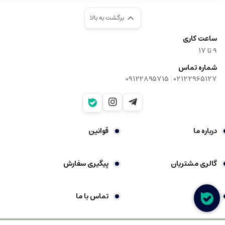
برگشت به بالا
ساعت کاری
9‌ تا ۱۷
شماره تماس
|
09122895715
02122965127
درباره ما
قوانین
گالری مشتریان
پیگیری سفارش
شکایات
تماس با ما