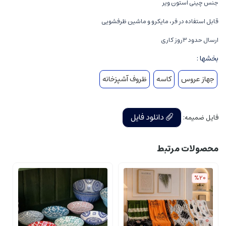
جنس چینی استون ویر
قابل استفاده در فر، مایکرو و ماشین ظرفشویی
ارسال حدود 3روز کاری
بخشها :
جهاز عروس
کاسه
ظروف آشپزخانه
دانلود فایل
فایل ضمیمه:
محصولات مرتبط
%20