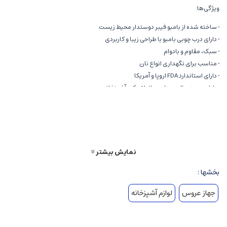
ویژگی‌ها:
• ساخته شده از بامبو فیبر دوستدار محیط زیست
• دارای درب چوبی بامبو با طراحی زیبا و کاربردی
• سبک، مقاوم و بادوام
• مناسب برای نگهداری انواع نان
• دارای استاندارد FDA اروپا و آمریکا
• طراحی مینیمال و مناسب انواع دکور آشپزخانه
• قابل استفاده در منزل، محل کار و کافه‌ها
مشخصات:
ابعاد: ۳۵ × ۲۰ × ۱۳ سانتی‌متر
وزن: ۱۱۷۰ گرم
نمایش بیشتر
جنس بدنه: بامبو فیبر
بخشها :
جنس درب: چوب بامبو
جهاز عروس
لوازم آشپزخانه
زمان ارسال:
ارسال سفارش حدود ۷ روز