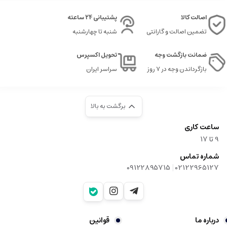
اصالت کالا
پشتیبانی 24 ساعته
تضمین اصالت و گارانتی
شنبه تا چهارشنبه
ضمانت بازگشت وجه
تحویل اکسپرس
بازگرداندن وجه در ۷ روز
سراسر ایران
برگشت به بالا
ساعت کاری
9‌ تا ۱۷
شماره تماس
|
09122895715
02122965127
درباره ما
قوانین