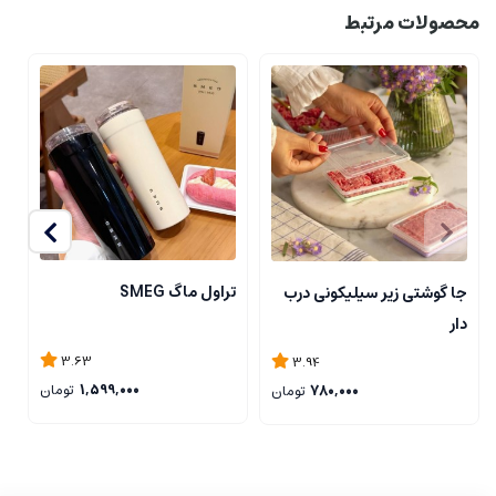
محصولات مرتبط
تراول ماگ SMEG
جا گوشتی زیر سیلیکونی درب
ن
دار
ی
3.63
3.94
1,599,000
تومان
780,000
تومان