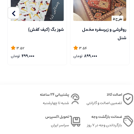
روفرشی و زیرسفره مخمل
شوز بگ (کیف کفش)
ز
شنل
3.52
3.54
899,000
تومان
499,000
تومان
اصالت کالا
پشتیبانی 24 ساعته
تضمین اصالت و گارانتی
شنبه تا چهارشنبه
ضمانت بازگشت وجه
تحویل اکسپرس
بازگرداندن وجه در ۷ روز
سراسر ایران