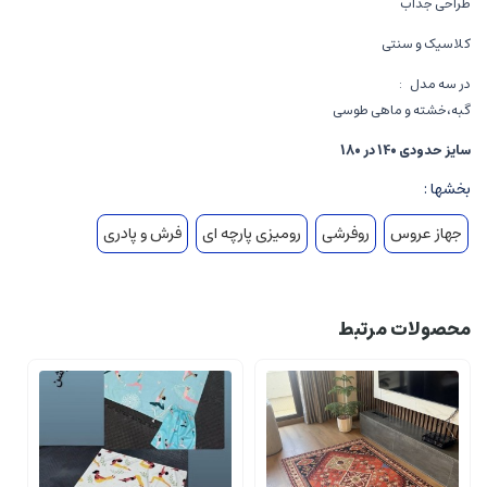
طراحی جذاب
کلاسیک و سنتی
در سه مدل :
گبه،خشته و ماهی طوسی
سایز حدودی 140 در 180
بخشها :
جهاز عروس
روفرشی
رومیزی پارچه ای
فرش و پادری
محصولات مرتبط