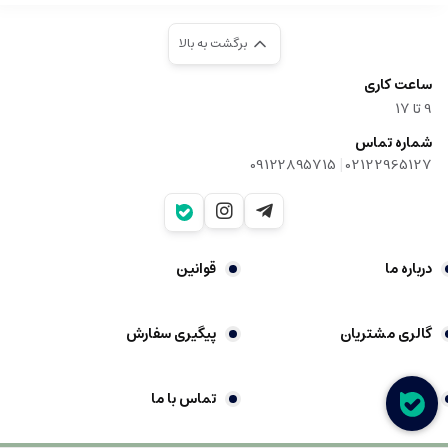
برگشت به بالا
ساعت کاری
9‌ تا ۱۷
شماره تماس
|
09122895715
02122965127
درباره ما
قوانین
گالری مشتریان
پیگیری سفارش
شکایات
تماس با ما