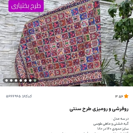
کدکالا:
3.56
روفرشی و رومیزی طرح سنتی
در سه مدل :
گبه،خشتی و ماهی طوسی
سایز حدودی 140 در 180