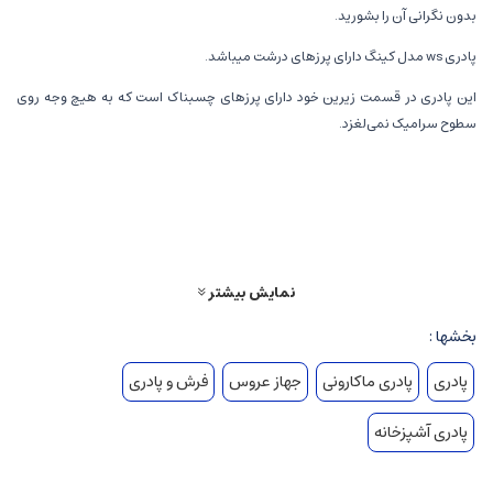
بدون نگرانی آن را بشورید.
پادری ws مدل کینگ دارای پرزهای درشت میباشد.
این پادری در قسمت زیرین خود دارای پرزهای چسبناک است که به هیچ وجه روی
سطوح سرامیک نمی‌لغزد.
ویژگی های پادری WS مدل پرز کینگ
ابعاد حدودی : 50*80
ضد لغزش
دارای قابلیت جذب
نمایش بیشتر
با پرزهای برجسته
جنس 100 درصد پلی‌استر
بخشها :
میکروفایبر حوله ای بوده
مقاومت و جذب آب بسیار بالا
پادری
پادری ماکارونی
جهاز عروس
فرش و پادری
*ارسال 5 روز کاری
*تهران پیک و شهرستان تیپاکس
پادری آشپزخانه