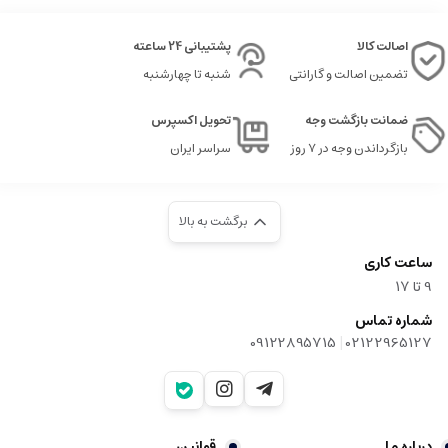
اصالت کالا
پشتیبانی 24 ساعته
تضمین اصالت و گارانتی
شنبه تا چهارشنبه
ضمانت بازگشت وجه
تحویل اکسپرس
بازگرداندن وجه در ۷ روز
سراسر ایران
برگشت به بالا
ساعت کاری
9‌ تا ۱۷
شماره تماس
|
09122895715
02122965127
درباره ما
قوانین