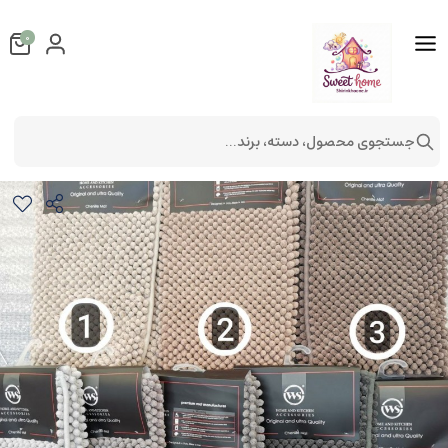
0
جستجوی محصول، دسته، برند...
پادری ماکارونی WS مدل کینگ
فرش و پادری