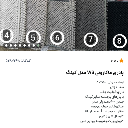
کدکالا:
3.57
پادری ماکارونی WS مدل کینگ
ابعاد حدودی : 50*80
ضد لغزش
دارای قابلیت جذب
با پرزهای برجسته سایز کینگ
جنس 100 درصد پلی‌استر
میکروفایبر حوله ای بوده
مقاومت و جذب آب بسیار بالا
*ارسال 5 روز کاری
*تهران پیک و شهرستان تیپاکس