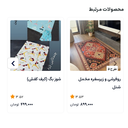
محصولات مرتبط
روفرشی و زیرسفره مخمل
شوز بگ (کیف کفش)
ز
شنل
3.52
3.53
899,000
تومان
499,000
تومان