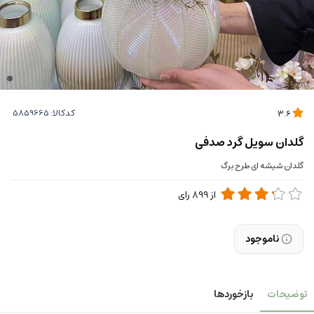
کدکالا:
3.6
گلدان سویل گرد صدفی
گلدان شیشه ای طرح برگ
از
899
رای
ناموجود
توضیحات
بازخوردها