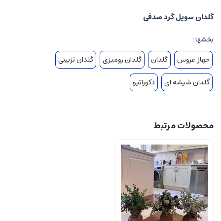
گلدان سویل گرد صدفی
بخشها :
جهاز عروس
گلدان
گلدان رومیزی
گلدان تزیینی
گلدان شیشه ای
دکوراتیو
محصولات مرتبط