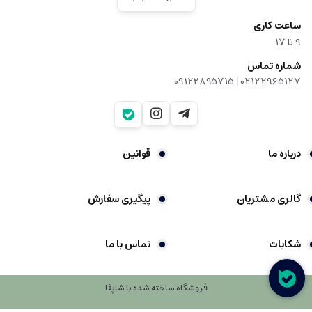
ساعت کاری
9‌ تا ۱۷
شماره تماس
|
09122895715
02122965127
درباره ما
قوانین
گالری مشتریان
پیگیری سفارش
شکایات
تماس با ما
فروشگاه ساخته شده با شاپفا