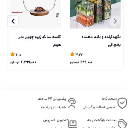
نگهدارنده و نظم دهنده
کاسه سالاد زیره چوبی دنی
ک
یخچالی
هوم
4.11
3.42
699,000
تومان
2,699,000
تومان
اصالت کالا
پشتیبانی 24 ساعته
تضمین اصالت و گارانتی
شنبه تا چهارشنبه
ضمانت بازگشت وجه
تحویل اکسپرس