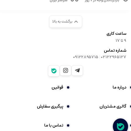
بازگرداندن وجه در ۷ روز
سراسر ایران
برگشت به بالا
ساعت کاری
9‌ تا ۱۷
شماره تماس
|
09122895715
02122965127
درباره ما
قوانین
گالری مشتریان
پیگیری سفارش
شکایات
تماس با ما