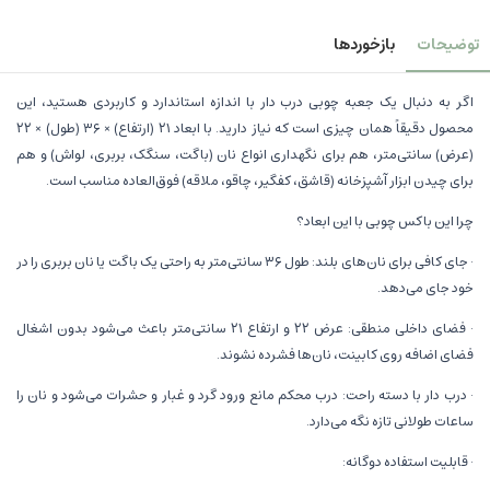
توضیحات
بازخوردها
اگر به دنبال یک جعبه چوبی درب دار با اندازه استاندارد و کاربردی هستید، این
محصول دقیقاً همان چیزی است که نیاز دارید. با ابعاد ۲۱ (ارتفاع) × ۳۶ (طول) × ۲۲
(عرض) سانتی‌متر، هم برای نگهداری انواع نان (باگت، سنگک، بربری، لواش) و هم
برای چیدن ابزار آشپزخانه (قاشق، کفگیر، چاقو، ملاقه) فوق‌العاده مناسب است.
چرا این باکس چوبی با این ابعاد؟
· جای کافی برای نان‌های بلند: طول ۳۶ سانتی‌متر به راحتی یک باگت یا نان بربری را در
خود جای می‌دهد.
· فضای داخلی منطقی: عرض ۲۲ و ارتفاع ۲۱ سانتی‌متر باعث می‌شود بدون اشغال
فضای اضافه روی کابینت، نان‌ها فشرده نشوند.
· درب دار با دسته راحت: درب محکم مانع ورود گرد و غبار و حشرات می‌شود و نان را
ساعات طولانی تازه نگه می‌دارد.
· قابلیت استفاده دوگانه: