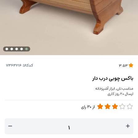
کدکالا:
3.53
باکس چوبی درب دار
مناسب نان, ابزار آشپزخانه
ارسال ۲۰ روز کاری
از
30
رای