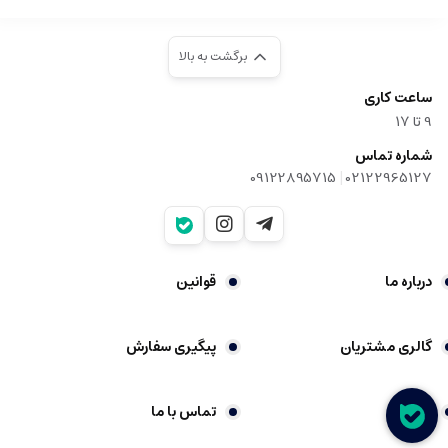
برگشت به بالا
ساعت کاری
9‌ تا ۱۷
شماره تماس
|
09122895715
02122965127
درباره ما
قوانین
گالری مشتریان
پیگیری سفارش
شکایات
تماس با ما