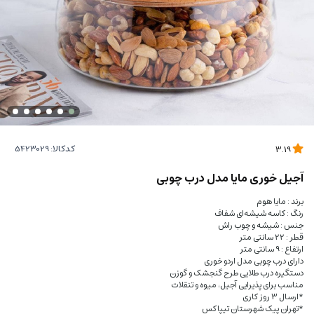
کدکالا:
3.19
آجیل خوری مایا مدل درب چوبی
برند : مایا هوم
رنگ : کاسه شیشه‌ای شفاف
جنس : شیشه و چوب راش
قطر : 22 سانتی متر
ارتفاع : 9 سانتی متر
دارای درب چوبی مدل اردو خوری
دستگیره درب طلایی طرح گنجشک و گوزن
مناسب برای پذیرایی آجیل، میوه و تنقلات
*ارسال 3 روز کاری
*تهران پیک شهرستان تیپاکس