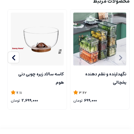
محصولات مرتبط
نگهدارنده و نظم دهنده
کاسه سالاد زیره چوبی دنی
ک
یخچالی
هوم
4.11
3.42
699,000
تومان
2,699,000
تومان