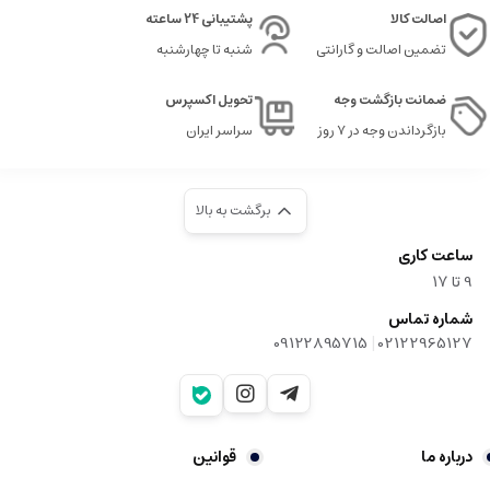
اصالت کالا
پشتیبانی 24 ساعته
تضمین اصالت و گارانتی
شنبه تا چهارشنبه
ضمانت بازگشت وجه
تحویل اکسپرس
بازگرداندن وجه در ۷ روز
سراسر ایران
برگشت به بالا
ساعت کاری
9‌ تا ۱۷
شماره تماس
|
09122895715
02122965127
درباره ما
قوانین