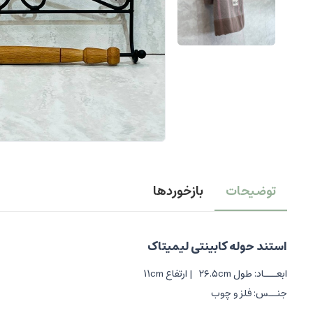
توضیحات
بازخوردها
استند حوله کابینتی لیمیتاک
ابعـــاد: طول ۲۶.۵cm | ارتفاع ۱۱cm
جنــس: فلز و چوب