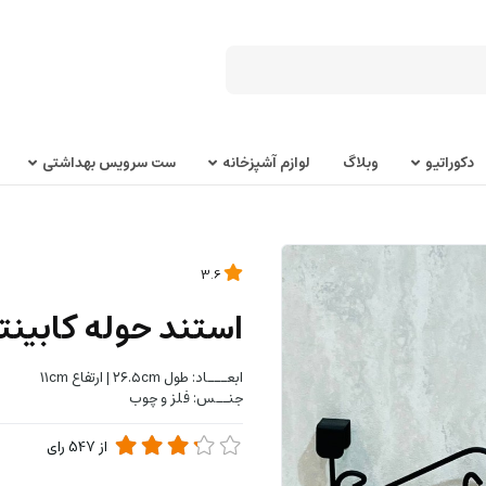
دکوراتیو
وبلاگ
لوازم آشپزخانه
ست سرویس بهداشتی
3.6
استند حوله کابینت
ابعـــاد: طول ۲۶.۵cm | ارتفاع ۱۱cm
جنــس: فلز و چوب
از
547
رای