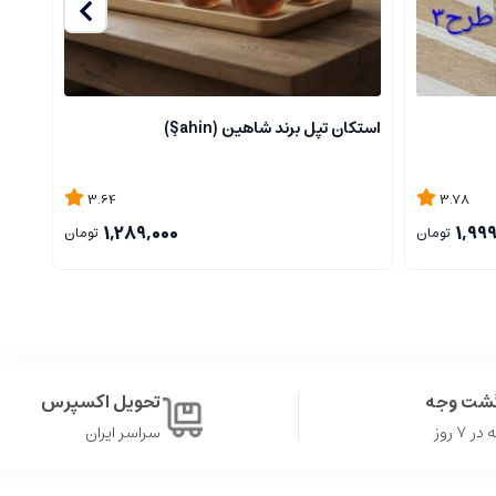
استکان تپل برند شاهین (Şahin)
باکس
3.64
3.78
1,289,000
1,99
تومان
تومان
گشت وجه
تحویل اکسپرس
۷ روز
سراسر ایران