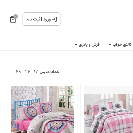
0
ورود
|
ثبت نام
کالای خواب
فرش و پادری
48
24
12
تعداد نمایش