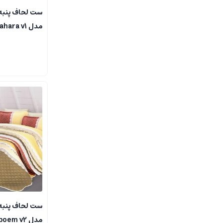
مدل sahara v1
مدل poem v2