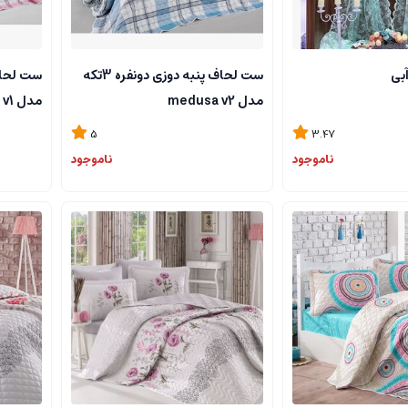
آبی
ست لحاف پنبه دوزی دونفره 3تکه
مدل medusa v2
مدل medusa v1
5
3.47
ناموجود
ناموجود