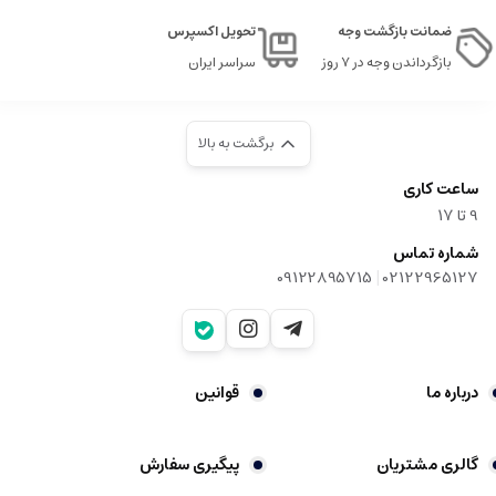
ضمانت بازگشت وجه
تحویل اکسپرس
بازگرداندن وجه در ۷ روز
سراسر ایران
برگشت به بالا
ساعت کاری
9‌ تا ۱۷
شماره تماس
|
09122895715
02122965127
درباره ما
قوانین
گالری مشتریان
پیگیری سفارش