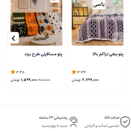
پتو ببعی تراکم بالا
پتو مسافرتی طرح برند
ر
3.38
3.33
2,799,000
تومان
1,599,000
تومان
2,000,000
اصالت کالا
پشتیبانی 24 ساعته
تضمین اصالت و گارانتی
شنبه تا چهارشنبه