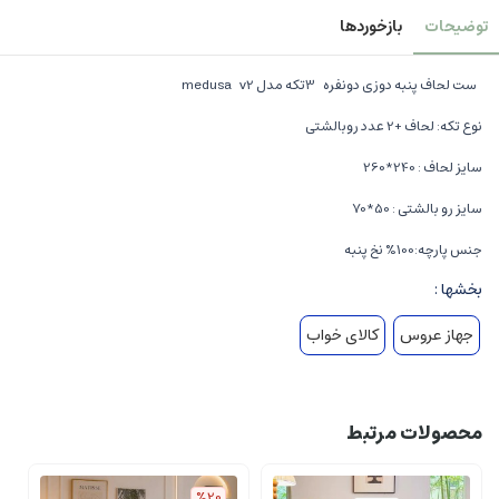
توضیحات
بازخوردها
ست لحاف پنبه دوزی دونفره 3تکه مدل medusa v2
نوع تکه: لحاف +2 عدد روبالشتی
سایز لحاف : 240*260
سایز رو بالشتی : 50*70
جنس پارچه:100% نخ پنبه
بخشها :
جهاز عروس
کالای خواب
محصولات مرتبط
%20