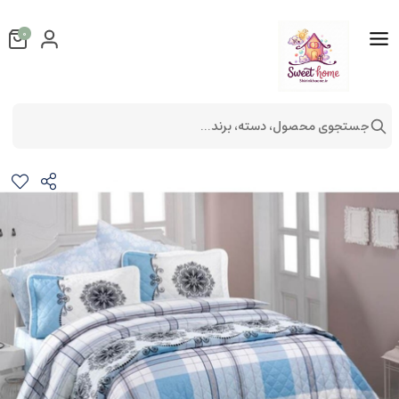
0
جستجوی محصول، دسته، برند...
ست لحاف پنبه دوزی دونفره 3تکه مدل medusa v2
کالای خواب