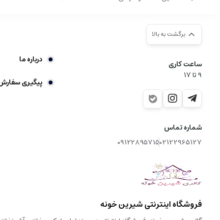
برگشت به بالا
درباره ما
ساعت کاری
9‌ تا ۱۷
پیگیری سفارش
شماره تماس
09122895715
02122965127
فروشگاه اینترنتی شیرین خونه