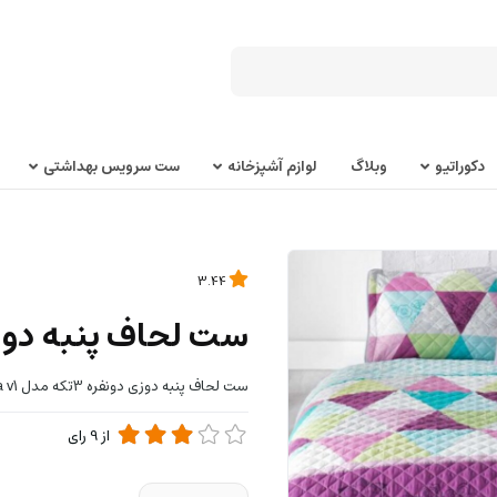
دکوراتیو
وبلاگ
لوازم آشپزخانه
ست سرویس بهداشتی
3.44
ست لحاف پنبه دوزی دونفره 3تک
ست لحاف پنبه دوزی دونفره 3تکه مدل panama v1
از
9
رای