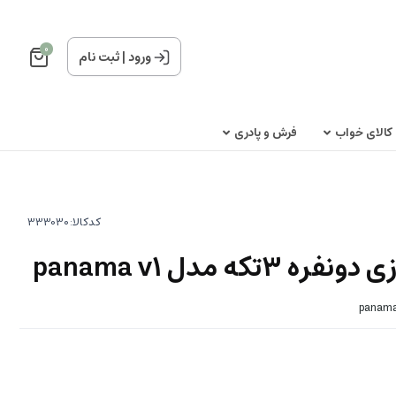
0
ورود
|
ثبت نام
کالای خواب
فرش و پادری
کدکالا:
ه مدل panama v1