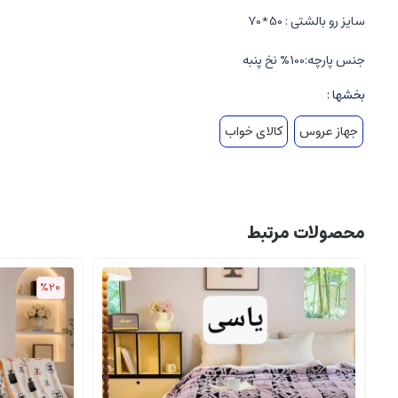
سایز رو بالشتی : 50*70
جنس پارچه:100% نخ پنبه
بخشها :
جهاز عروس
کالای خواب
محصولات مرتبط
%20