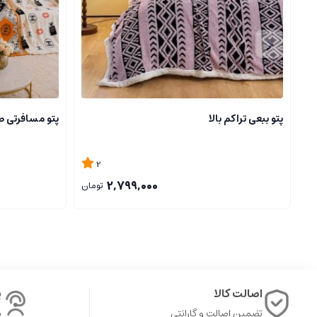
پتو ببعی تراکم بالا
پتو مسافرتی ط
2
2,799,000
تومان
اصالت کالا
پ
تضمین اصالت و گارانتی
ش