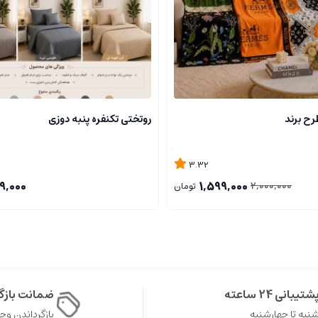
رح برند
روتختی تکنفره پنبه دوزی
3.32
9,000
1,599,000
2,000,000
تومان
شتیبانی 24 ساعته
ضمانت باز
نبه تا چهارشنبه
بازگرداندن وجه در 