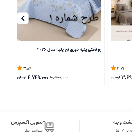
رو تختی پنبه دوزی نخ پنبه مدل ۲۰۲۶
محافظ
3.56
3.73
4,749,000
3,69
10,500,000
تومان
تومان
گشت وجه
تحویل اکسپرس
۷ روز
سراسر ایران