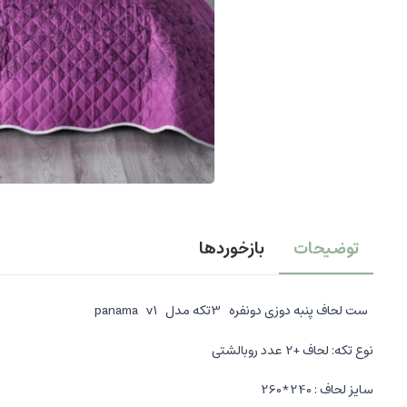
توضیحات
بازخوردها
ست لحاف پنبه دوزی دونفره 3تکه مدل panama v1
نوع تکه: لحاف +2 عدد روبالشتی
سایز لحاف : 240*260