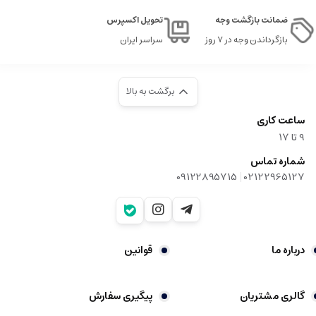
ضمانت بازگشت وجه
تحویل اکسپرس
بازگرداندن وجه در ۷ روز
سراسر ایران
برگشت به بالا
ساعت کاری
9‌ تا ۱۷
شماره تماس
|
09122895715
02122965127
درباره ما
قوانین
گالری مشتریان
پیگیری سفارش