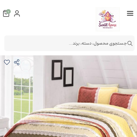
0
جستجوی محصول، دسته، برند...
ست لحاف پنبه دوزی دونفره 3تکه مدل poem v2
کالای خواب