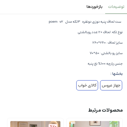
توضیحات
بازخوردها
ست لحاف پنبه دوزی دونفره 3تکه مدل poem v2
نوع تکه: لحاف +2 عدد روبالشتی
سایز لحاف : 240*260
سایز رو بالشتی : 50*70
جنس پارچه:100% نخ پنبه
بخشها :
جهاز عروس
کالای خواب
محصولات مرتبط
%20