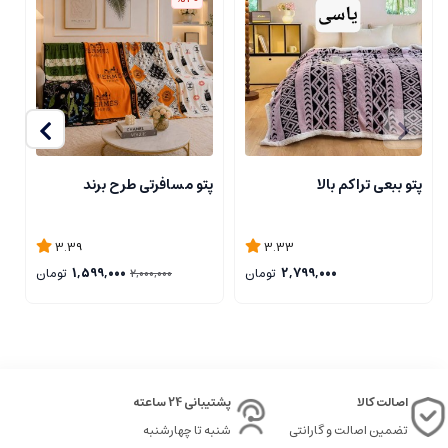
پتو ببعی تراکم بالا
پتو مسافرتی طرح برند
ر
3.39
3.33
2,799,000
تومان
1,599,000
تومان
2,000,000
اصالت کالا
پشتیبانی 24 ساعته
تضمین اصالت و گارانتی
شنبه تا چهارشنبه