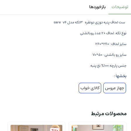
توضیحات
بازخوردها
ست لحاف پنبه دوزی دونفره 3تکه مدل sare v4
نوع تکه: لحاف +2 عدد روبالشتی
سایز لحاف : 240*260
سایز رو بالشتی : 50*70
جنس پارچه:100% نخ پنبه
بخشها :
جهاز عروس
کالای خواب
محصولات مرتبط
%20