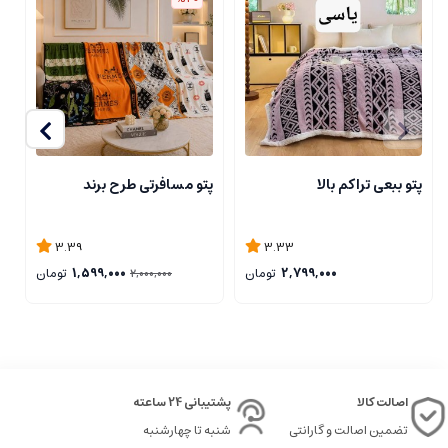
پتو ببعی تراکم بالا
پتو مسافرتی طرح برند
ر
3.39
3.33
2,799,000
تومان
1,599,000
تومان
2,000,000
اصالت کالا
پشتیبانی 24 ساعته
تضمین اصالت و گارانتی
شنبه تا چهارشنبه