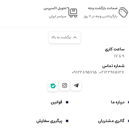
ضمانت بازگشت وجه
تحویل اکسپرس
بازگرداندن وجه در ۷ روز
سراسر ایران
برگشت به بالا
ساعت کاری
9‌ تا ۱۷
شماره تماس
|
09122895715
02122965127
درباره ما
قوانین
گالری مشتریان
پیگیری سفارش