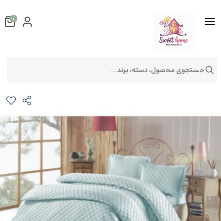
0
جستجوی محصول، دسته، برند...
ست لحاف پنبه دوزی دونفره 3تکه مدل sare v4
کالای خواب