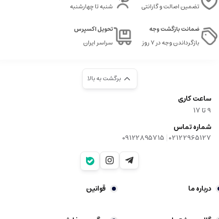
تضمین اصالت و گارانتی
شنبه تا چهارشنبه
ضمانت بازگشت وجه
تحویل اکسپرس
بازگرداندن وجه در ۷ روز
سراسر ایران
برگشت به بالا
ساعت کاری
9‌ تا ۱۷
شماره تماس
|
09122895715
02122965127
درباره ما
قوانین