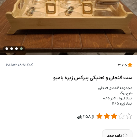
کدکالا:
3.35
ست فنجان و نعلبکی پیرکس زیره بامبو
مجموعه 6 عددی فنجان
طرح برگ
ابعاد لیوان ۶ در ۸/۵
ابعاد زیره ۱۱/۵
از
258
رای
ناموجود