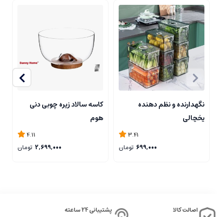
نگهدارنده و نظم دهنده
کاسه سالاد زیره چوبی دنی
ک
یخچالی
هوم
4.11
3.41
699,000
تومان
2,699,000
تومان
اصالت کالا
پشتیبانی 24 ساعته