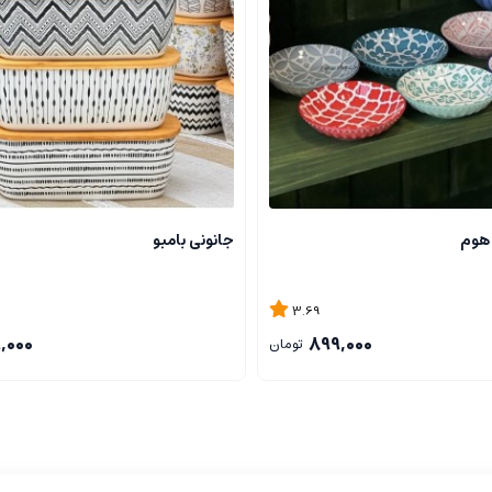
 هوم
جانونی بامبو
3.69
9,000
899,000
تومان