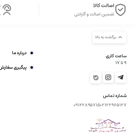
اصالت کالا
پ
تضمین اصالت و گارانتی
ش
برگشت به بالا
درباره ما
ساعت کاری
9‌ تا ۱۷
پیگیری سفارش
شماره تماس
09122895715
02122965127