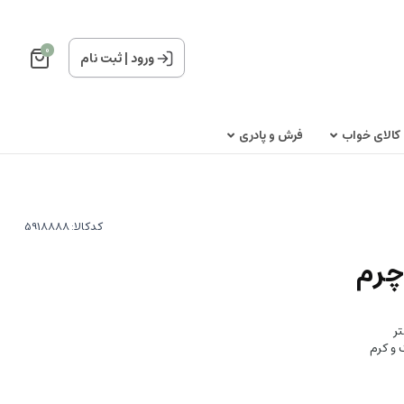
0
ورود
|
ثبت نام
کالای خواب
فرش و پادری
کدکالا:
چرم
 و کرم