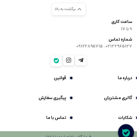
برگشت به بالا
ساعت کاری
9‌ تا ۱۷
شماره تماس
|
09122895715
02122965127
درباره ما
قوانین
گالری مشتریان
پیگیری سفارش
شکایات
تماس با ما
فروشگاه ساخته شده با شاپفا