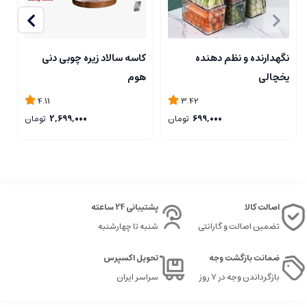
نگهدارنده و نظم دهنده
کاسه سالاد زیره چوبی دنی
ک
یخچالی
هوم
4.11
3.42
699,000
تومان
2,699,000
تومان
اصالت کالا
پشتیبانی 24 ساعته
تضمین اصالت و گارانتی
شنبه تا چهارشنبه
ضمانت بازگشت وجه
تحویل اکسپرس
بازگرداندن وجه در ۷ روز
سراسر ایران