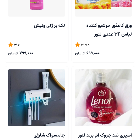
ورق کاغذی خوشبو کننده
لكه بر ژلی ونیش
لباس 34 عددی لنور
3.6
3.58
699,000
تومان
799,000
تومان
اسپری ضد چروک اتو برند لنور
جامسواک شارژی