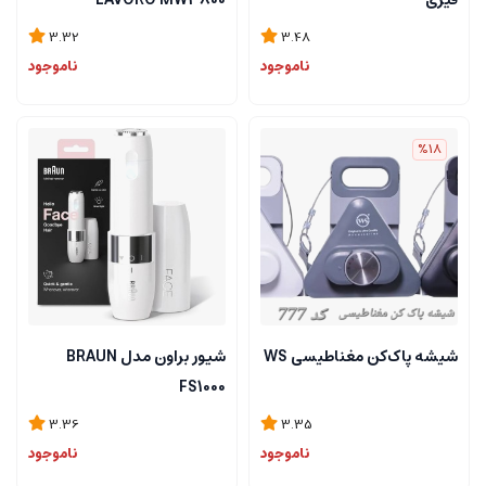
فیری
LAVORO MW3800
3.32
3.48
ناموجود
ناموجود
%18
شیشه پاک‌کن مغناطیسی WS
شیور براون مدل BRAUN
FS1000
3.36
3.35
ناموجود
ناموجود