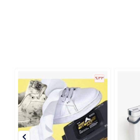
تخاب است.
%33