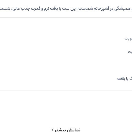
هی همیشگی در آشپزخانه شماست. این ست با بافت نرم و قدرت جذب عالی، شست‌و
وبت
یت
 یا بافت
است و هم با ظاهر شیک خود به فضای آشپزخانه جلوه‌ای مرتب و دلنشین می‌بخ
نمایش بیشتر