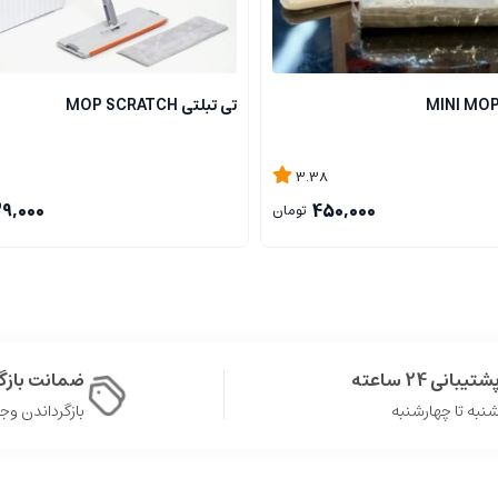
تی تبلتی MOP SCRATCH
3.38
9,000
450,000
تومان
شتیبانی 24 ساعته
ضمانت باز
نبه تا چهارشنبه
بازگرداندن وجه در 