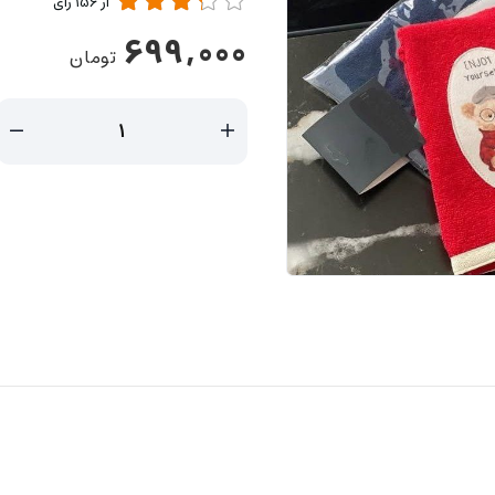
از
156
رای
699,000
تومان