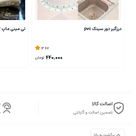
درزگیر دور سینک pvc
تی مینی ماپ MINI MOP
3.62
440,000
تومان
اصالت کالا
پ
تضمین اصالت و گارانتی
ش
برگشت به بالا