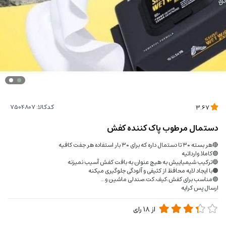
کدکالا:
3.67
دستمال مرطوب پاک کننده کفش
🔴هر بسته ۳۰ تا دستمال داره که برای ۳۰ بار استفاده هر جفت کافیه
🟣کاملا وارداتیه
🔵ترکیب شیمیاییش به هیچ عنوان به بافت کفش آسیب نمیزنه
🟠با ایجاد لایه محافظ از کثیفی و آلودگی جلوگیری میکنه
🟣مناسب برای کفش،کیف،کت،صندلی ماشین و...
ارسال پس کرایه
از
18
رای