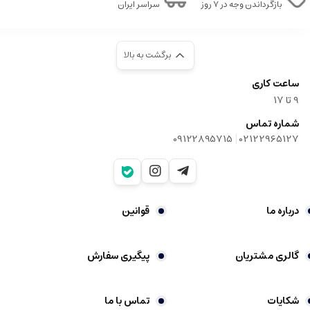
بازگرداندن وجه در ۷ روز
سراسر ایران
برگشت به بالا
ساعت کاری
9‌ تا ۱۷
شماره تماس
|
09122895715
02122965127
درباره ما
قوانین
گالری مشتریان
پیگیری سفارش
شکایات
تماس با ما