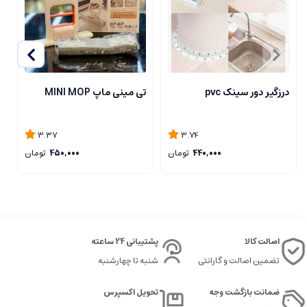
درزگیر دور سینک pvc
تی مینی ماپ MINI MOP
تی
3.37
3.74
440,000
تومان
450,000
تومان
اصالت کالا
پشتیبانی 24 ساعته
تضمین اصالت و گارانتی
شنبه تا چهارشنبه
ضمانت بازگشت وجه
تحویل اکسپرس