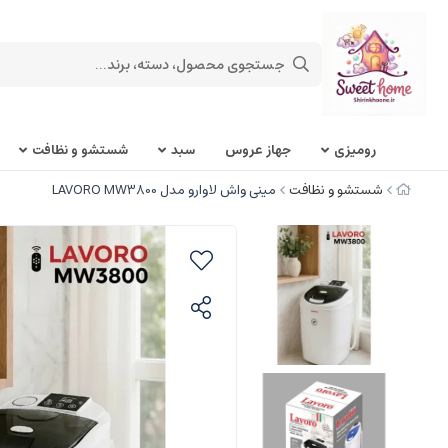
روميزی
جهاز عروس
سبد
شستشو و نظافت
شستشو و نظافت
مینی واش لاوارو مدل LAVORO MW3800