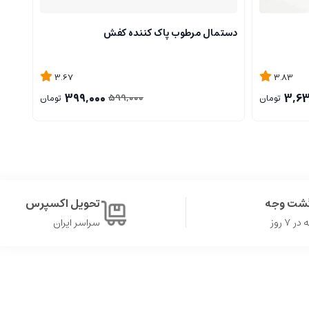
دستمال مرطوب پاک کننده کفش
ست تی
3.67
3.83
399,000
3,63
599,000
تومان
تومان
گشت وجه
تحویل اکسپرس
۷ روز
سراسر ایران