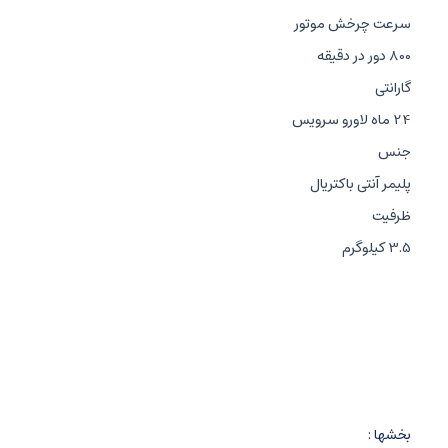
سرعت چرخش موتور
800 دور در دقیقه
گارانتی
24 ماه لاورو سرویس
جنس
پلیمر آنتی باکتریال
ظرفیت
3.5 کیلوگرم
سایر توضیحات
دارای کنترل از راه دور
دارای اشعه ضد باکتری
بخشها :