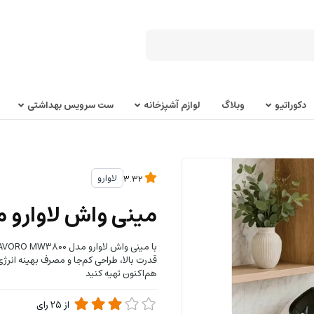
دکوراتیو
وبلاگ
لوازم آشپزخانه
ست سرویس بهداشتی
لاوارو
3.32
مینی واش لاوارو مدل  MW3800
قدرت بالا، طراحی کم‌جا و مصرف بهینه انرژی
هم‌اکنون تهیه کنید
از
25
رای