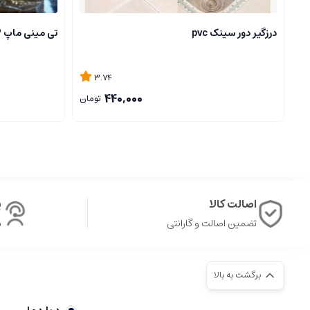
درزگیر دور سینک pvc
تی مینی ماپ MINI MOP
3.74
440,000
تومان
اصالت کالا
پ
تضمین اصالت و گارانتی
ش
برگشت به بالا