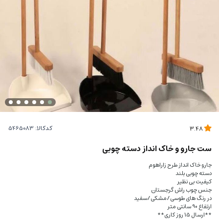
کدکالا:
3.48
ست جارو و خاک انداز دسته چوبی
جارو خاک انداز طرح زاراهوم
دسته چوبی بلند
کیفیت بی نظیر
جنس چوب راش گرجستان
در رنگ های طوسی/مشکی/سفید
ارتفاع 90 سانتی متر
**ارسال 15 روز کاری**