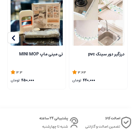
درزگیر دور سینک pvc
تی مینی ماپ MINI MOP
تی
3.3
3.63
440,000
تومان
450,000
تومان
اصالت کالا
پشتیبانی 24 ساعته
تضمین اصالت و گارانتی
شنبه تا چهارشنبه