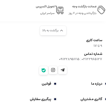
ضمانت بازگشت وجه
تحویل اکسپرس
بازگرداندن وجه در ۷ روز
سراسر ایران
برگشت به بالا
ساعت کاری
9‌ تا ۱۷
شماره تماس
|
09122895715
02122965127
درباره ما
قوانین
گالری مشتریان
پیگیری سفارش