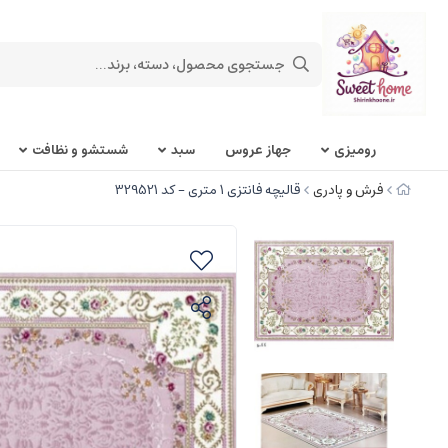
روميزی
جهاز عروس
سبد
شستشو و نظافت
فرش و پادری
قالیچه فانتزی 1 متری - کد 329521