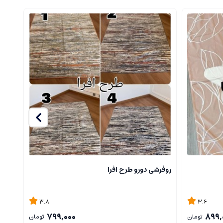
21
روفرشی دورو طرح افرا
روفر
3.8
3.6
799,000
899,
تومان
تومان