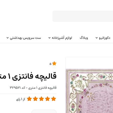
دکوراتیو
وبلاگ
لوازم آشپزخانه
ست سرویس بهداشتی
5
قالیچه فانتزی 1 متری - کد 329521
قالیچه فانتزی 1 متری - کد 329521
از
1
رای