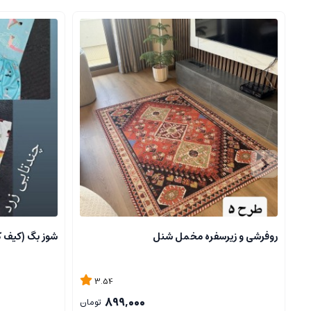
روفرشی و زیرسفره مخمل شنل
شوز بگ (کیف 
3.54
899,000
تومان