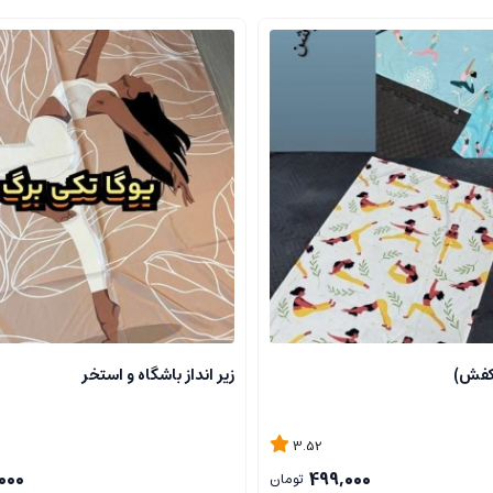
کفش)
زیر انداز باشگاه و استخر
3.52
000
499,000
تومان