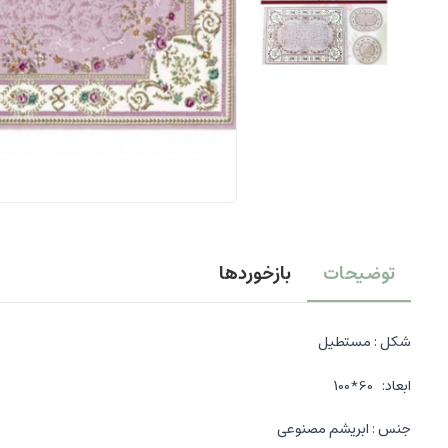
توضیحات
بازخوردها
شکل : مستطیل
ابعاد: 60*100
جنس : ابریشم مصنوعی