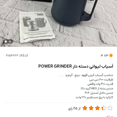
کدکالا:
3.73
آسیاب لیوانی دسته دار POWER GRINDER
مناسب آسیاب کردن قهوه ، برنج ، گردو و………
ظرفیت 200 سی سی
قدرت 300 وات واقعی
جنس بدنه از ABS گرید بالا
جنس داخل استیل 304
کارکرد با برق مستقیم 220 ولت
از
45
رای
ویژه