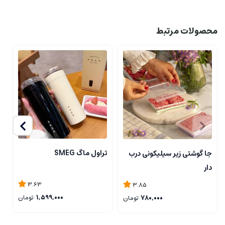
محصولات مرتبط
تراول ماگ SMEG
جا گوشتی زیر سیلیکونی درب
ن
دار
ی
3.63
3.85
1,599,000
تومان
780,000
تومان