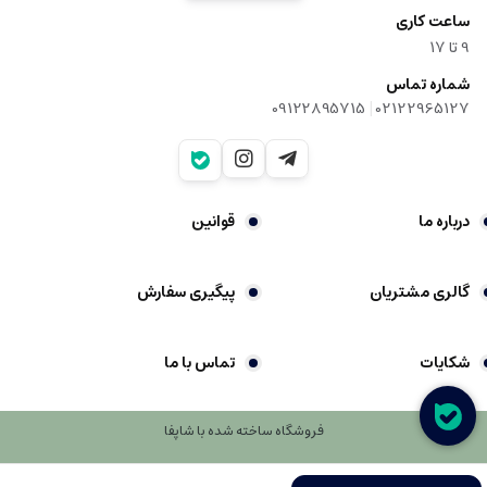
ساعت کاری
9‌ تا ۱۷
شماره تماس
|
09122895715
02122965127
درباره ما
قوانین
گالری مشتریان
پیگیری سفارش
شکایات
تماس با ما
فروشگاه ساخته شده با شاپفا