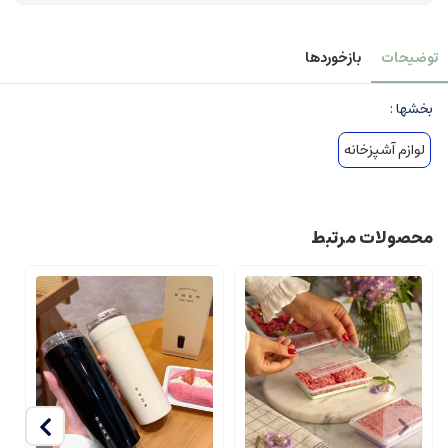
توضیحات
بازخوردها
بخشها :
لوازم آشپزخانه
محصولات مرتبط