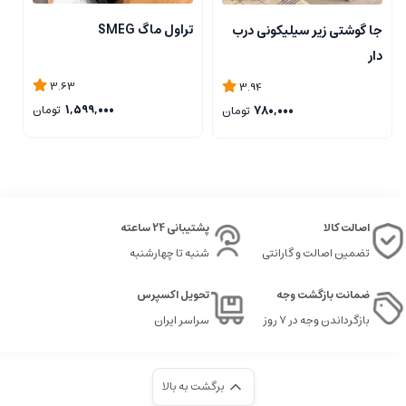
تراول ماگ SMEG
جا گوشتی زیر سیلیکونی درب
ن
دار
ی
3.63
3.94
1,599,000
تومان
780,000
تومان
اصالت کالا
پشتیبانی 24 ساعته
تضمین اصالت و گارانتی
شنبه تا چهارشنبه
ضمانت بازگشت وجه
تحویل اکسپرس
بازگرداندن وجه در ۷ روز
سراسر ایران
برگشت به بالا