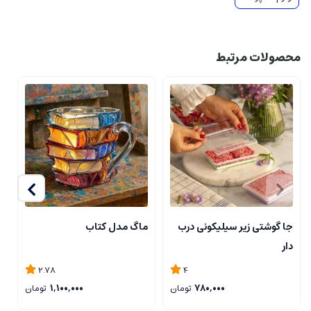
محصولات مرتبط
ت
جا گوشتی زیر سیلیکونی درب
ماگ مدل کتاب
دار
2.78
4
780,000
تومان
1,100,000
تومان