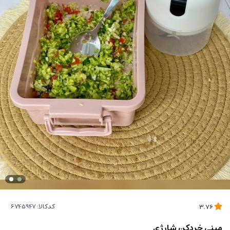
کدکالا:
3.76
مینی خردکن شارژی