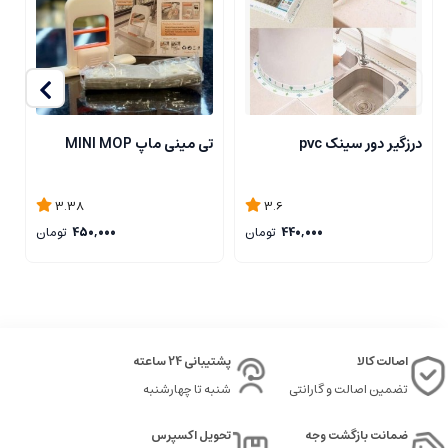
درزگیر دور سینک pvc
تی مینی ماپ MINI MOP
تی
3.38
3.6
440,000
تومان
450,000
تومان
اصالت کالا
پشتیبانی 24 ساعته
تضمین اصالت و گارانتی
شنبه تا چهارشنبه
ضمانت بازگشت وجه
تحویل اکسپرس