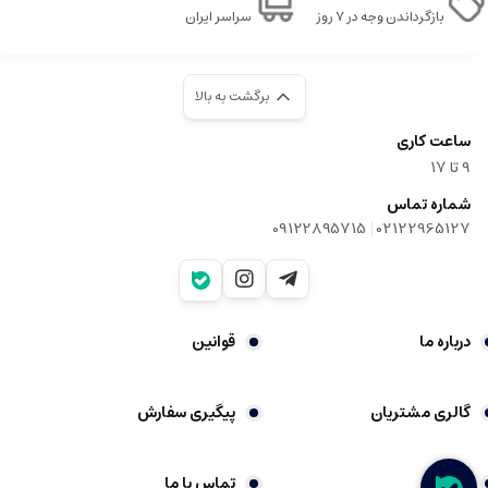
بازگرداندن وجه در ۷ روز
سراسر ایران
برگشت به بالا
ساعت کاری
9‌ تا ۱۷
شماره تماس
|
09122895715
02122965127
درباره ما
قوانین
گالری مشتریان
پیگیری سفارش
شکایات
تماس با ما