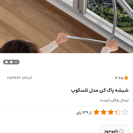
کدکالا:
3.65
شیشه پاک کن مدل تلسکوپ
ارسال رایگان با پست
از
139
رای
ناموجود