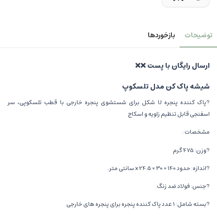
توضیحات
بازخوردها
ارسال رایگان با پست ❌❌
شیشه پاک کن مدل تلسکوپ
?پاک کننده پنجره U شکل برای شستشوی پنجره خارجی با قطب تلسکوپی، سر
اسفنجی قابل تنظیم زاویه و اسکاج
مشخصات :
?وزن: 475 گرم
?اندازه: حدود 140 × 30 × x 24.5 سانتی متر.
?جنس: فولاد ضد زنگ.
?بسته شامل: 1 عدد پاک کننده پنجره برای پنجره های خارجی