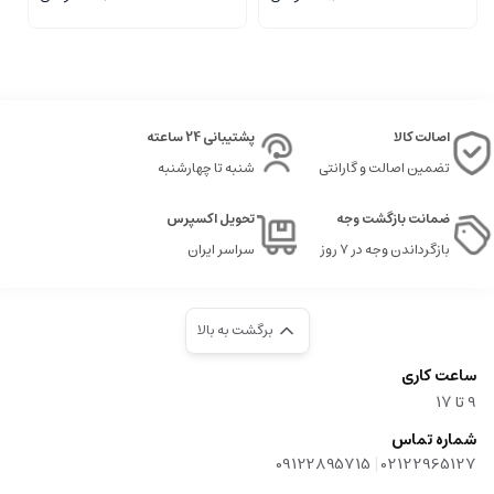
اصالت کالا
پشتیبانی 24 ساعته
تضمین اصالت و گارانتی
شنبه تا چهارشنبه
ضمانت بازگشت وجه
تحویل اکسپرس
بازگرداندن وجه در ۷ روز
سراسر ایران
برگشت به بالا
ساعت کاری
9‌ تا ۱۷
شماره تماس
|
09122895715
02122965127