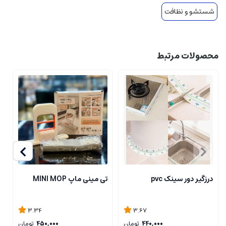
شستشو و نظافت
محصولات مرتبط
درزگیر دور سینک pvc
تی مینی ماپ MINI MOP
تی
3.34
3.67
440,000
تومان
450,000
تومان