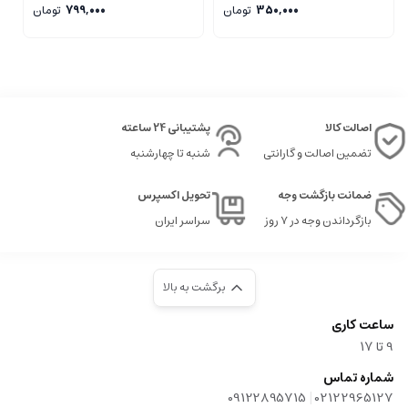
350,000
تومان
799,000
تومان
اصالت کالا
پشتیبانی 24 ساعته
تضمین اصالت و گارانتی
شنبه تا چهارشنبه
ضمانت بازگشت وجه
تحویل اکسپرس
بازگرداندن وجه در ۷ روز
سراسر ایران
برگشت به بالا
ساعت کاری
9‌ تا ۱۷
شماره تماس
|
09122895715
02122965127