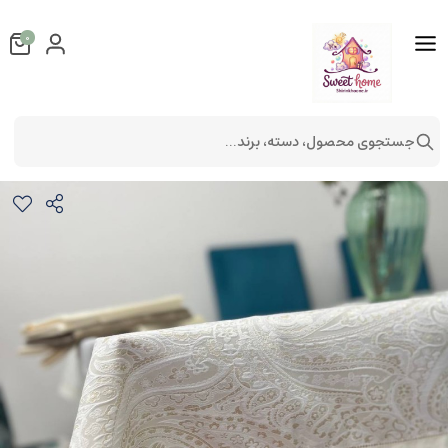
0
جستجوی محصول، دسته، برند...
رومیزی ضدلک و چروک مدل بته جقه
روميزی
روميزی ضد لک