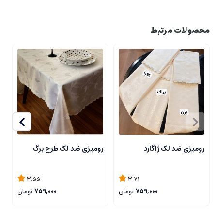
محصولات مرتبط
رومیزی ضد لک ژاگارد
رومیزی ضد لک طرح برگ
ر
3.55
3.71
759,000
تومان
759,000
تومان