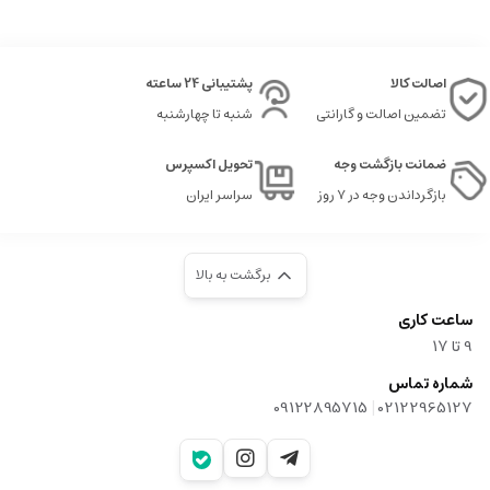
اصالت کالا
پشتیبانی 24 ساعته
تضمین اصالت و گارانتی
شنبه تا چهارشنبه
ضمانت بازگشت وجه
تحویل اکسپرس
بازگرداندن وجه در ۷ روز
سراسر ایران
برگشت به بالا
ساعت کاری
9‌ تا ۱۷
شماره تماس
|
09122895715
02122965127