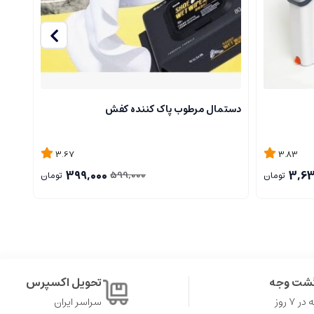
دستمال مرطوب پاک کننده کفش
ست تی
3.67
3.83
399,000
3,63
599,000
تومان
تومان
گشت وجه
تحویل اکسپرس
۷ روز
سراسر ایران