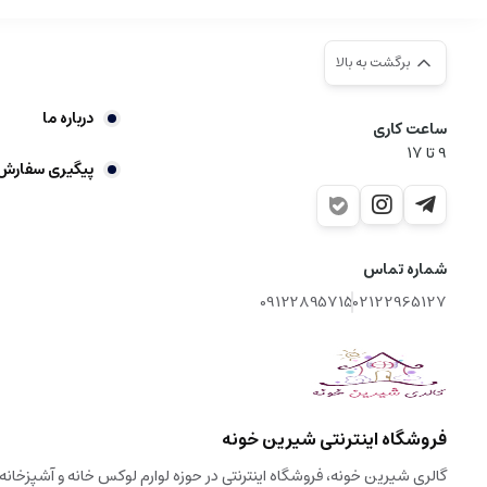
برگشت به بالا
درباره ما
ساعت کاری
9‌ تا ۱۷
پیگیری سفارش
شماره تماس
09122895715
02122965127
فروشگاه اینترنتی شیرین خونه