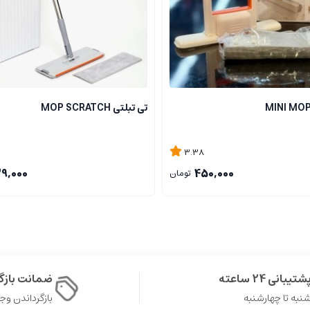
تی تبلتی MOP SCRATCH
3.38
9,000
450,000
تومان
شتیبانی 24 ساعته
ضمانت باز
نبه تا چهارشنبه
بازگرداندن وجه در 