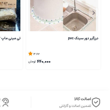
درزگیر دور سینک pvc
تی مینی ماپ MINI MOP
3.62
440,000
تومان
اصالت کالا
پ
تضمین اصالت و گارانتی
ش