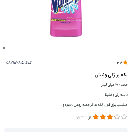
کدکالا:
3.6
لكه بر ژلی ونیش
حجم 200 میلی لیتر
بافت ژلی و غلیظ
مناسب برای انواع لکه ها از جمله روغن ، قهوه و ...
از
294
رای