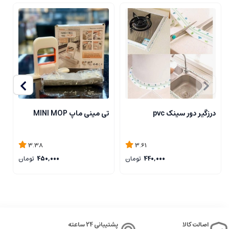
درزگیر دور سینک pvc
تی مینی ماپ MINI MOP
تی
3.38
3.61
440,000
تومان
450,000
تومان
اصالت کالا
پشتیبانی 24 ساعته