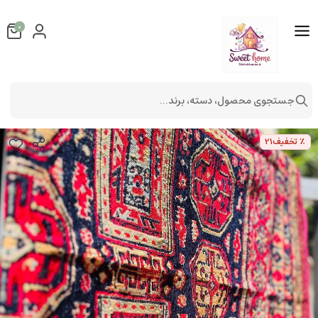
0
جستجوی محصول، دسته، برند...
روفرشی طرح فرش کد 09
فرش و پادری
روفرشی
٪ تخفیف
21