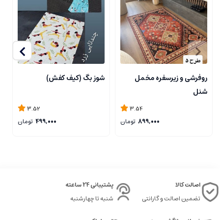
روفرشی و زیرسفره مخمل
شوز بگ (کیف کفش)
ز
شنل
3.52
3.54
899,000
تومان
499,000
تومان
اصالت کالا
پشتیبانی 24 ساعته
تضمین اصالت و گارانتی
شنبه تا چهارشنبه