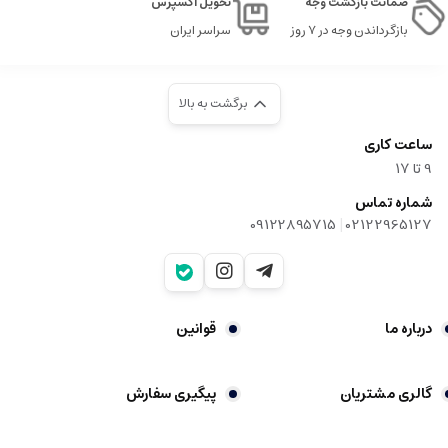
ضمانت بازگشت وجه
تحویل اکسپرس
بازگرداندن وجه در ۷ روز
سراسر ایران
برگشت به بالا
ساعت کاری
9‌ تا ۱۷
شماره تماس
|
09122895715
02122965127
درباره ما
قوانین
گالری مشتریان
پیگیری سفارش