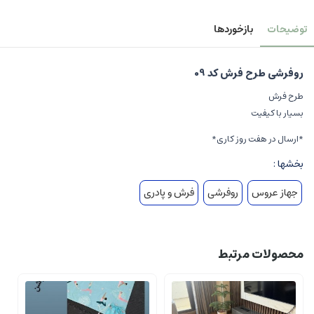
توضیحات
بازخوردها
روفرشی طرح فرش کد 09
طرح فرش
بسیار با کیفیت
*ارسال در هفت روز کاری*
بخشها :
جهاز عروس
روفرشی
فرش و پادری
محصولات مرتبط