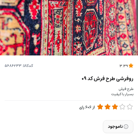
کدکالا:
3.39
روفرشی طرح فرش کد 09
طرح فرش
بسیار با کیفیت
از
606
رای
ناموجود