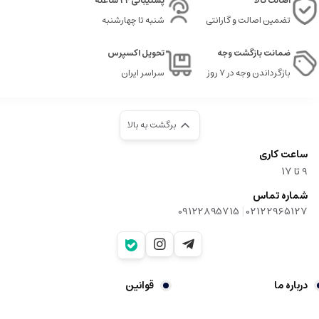
اصالت کالا
پشتیبانی 24 ساعته
تضمین اصالت و گارانتی
شنبه تا چهارشنبه
ضمانت بازگشت وجه
تحویل اکسپرس
بازگرداندن وجه در ۷ روز
سراسر ایران
برگشت به بالا
ساعت کاری
9‌ تا ۱۷
شماره تماس
|
09122895715
02122965127
درباره ما
قوانین