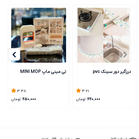
درزگیر دور سینک pvc
تی مینی ماپ MINI MOP
تی
3.38
3.61
440,000
تومان
450,000
تومان