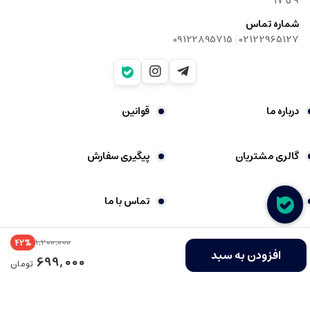
9‌ تا ۱۷
شماره تماس
|
09122895715
02122965127
درباره ما
قوانین
گالری مشتریان
پیگیری سفارش
شکایات
تماس با ما
1,200,000
42%
فروشگاه ساخته شده با شاپفا
افزودن به سبد
699,000
تومان