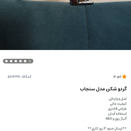
کدکالا:
3.56
گردو شکن مدل سنجاب
اصل و وارداتی
کیفیت عالی
طراحی فانتزی
استفاده آسان
آلیاژ روی و ABS
**ارسال حدود 3 روز کاری**