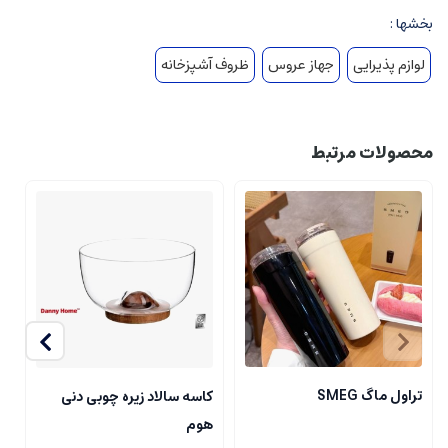
بخشها :
لوازم پذیرایی
جهاز عروس
ظروف آشپزخانه
محصولات مرتبط
تراول ماگ SMEG
کاسه سالاد زیره چوبی دنی
ت
هوم